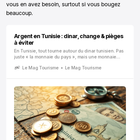
vous en avez besoin, surtout si vous bougez
beaucoup.
Argent en Tunisie : dinar, change & pièges
à éviter
En Tunisie, tout tourne autour du dinar tunisien. Pas
juste « la monnaie du pays », mais une monnaie
avec des règles de change assez cadrées. Et ça
Le Mag Tourisme
Le Mag Tourisme
change vraiment la façon dont on gère son argent
en voyage.