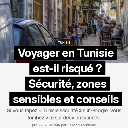
TUNISIE
TUNISIE
Voyager en Tunisie
est-il risqué ?
Sécurité, zones
sensibles et conseils
Si vous tapez « Tunisie sécurité » sur Google, vous
tombez vite sur deux ambiances.
juin 27, 2026
par
Le Mag Tourisme