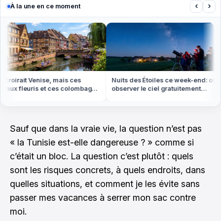
‹
›
À la une en ce moment
roirait Venise, mais ces
Nuits des Étoiles ce week-end: où
ux fleuris et ces colombages
observer le ciel gratuitement
 en Alsace
partout en France
Sauf que dans la vraie vie, la question n’est pas
« la Tunisie est-elle dangereuse ? » comme si
c’était un bloc. La question c’est plutôt : quels
sont les risques concrets, à quels endroits, dans
quelles situations, et comment je les évite sans
passer mes vacances à serrer mon sac contre
moi.