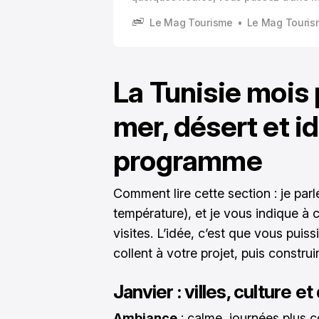
classée UNESCO à des dunes saharien
Le Mag Tourisme
Le Mag Touris
semblent sorties d’un film. Et ce contras
franchement, il fait tout le sel du voya
La Tunisie mois 
mer, désert et i
programme
Comment lire cette section : je par
température), et je vous indique à 
visites. L’idée, c’est que vous puis
collent à votre projet, puis construi
Janvier : villes, culture e
Ambiance
: calme, journées plus c