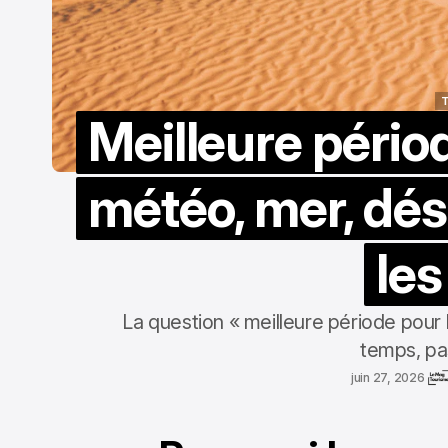
T
Meilleure périod
T
météo, mer, dése
les
La question « meilleure période pour la
temps, pa
juin 27, 2026