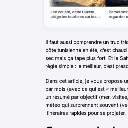
s ce week-end: où
En Grèce cet été, cette fausse
Perséides: à
gratuitement
appli piège les touristes sur les
regarder cet
e
plages
le plus d'étoi
Il faut aussi comprendre un truc trè
côte tunisienne en été, c’est chaud e
sec mais ça tape plus fort. Et le Sah
règle simple : le meilleur, c’est pre
Dans cet article, je vous propose un
par mois (avec ce qui est « meilleur
un résumé par objectif (mer, visites
météo qui surprennent souvent (ven
itinéraires rapides pour se projeter.