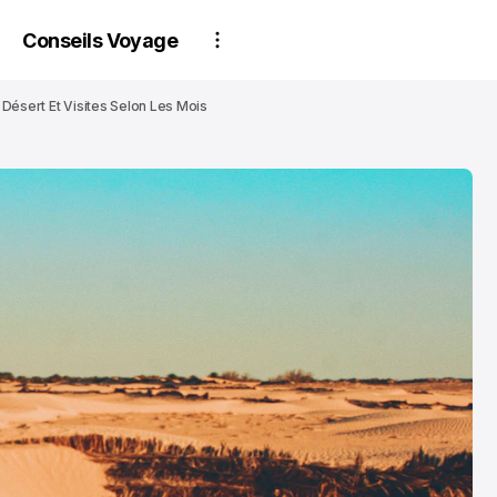
Conseils Voyage
 Désert Et Visites Selon Les Mois
PARTENAIRES
P
PARTENAIRES
P
Estime ton bien :
Conseils d'experts