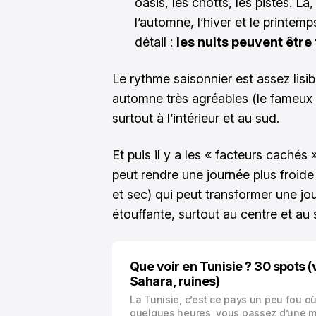
oasis, les chotts, les pistes. Là
l’automne, l’hiver et le printem
détail :
les nuits peuvent être
Le rythme saisonnier est assez lisib
automne très agréables (le fameux 
surtout à l’intérieur et au sud.
Et puis il y a les « facteurs cachés »
peut rendre une journée plus froide
et sec) qui peut transformer une jo
étouffante, surtout au centre et au 
Que voir en Tunisie ? 30 spots (v
Sahara, ruines)
La Tunisie, c’est ce pays un peu fou où
quelques heures, vous passez d’une 