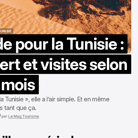
pour une évaluation
précise
oct. 31, 2025
UNISIE
e pour la Tunisie :
UNISIE
rt et visites selon
 mois
 Tunisie », elle a l’air simple. Et en même
s tant que ça.
par
Le Mag Tourisme