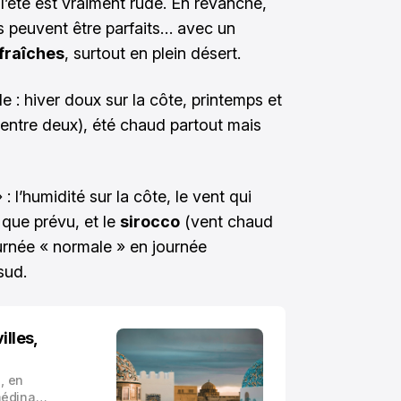
, l’été est vraiment rude. En revanche,
ps peuvent être parfaits… avec un
 fraîches
, surtout en plein désert.
le : hiver doux sur la côte, printemps et
entre deux), été chaud partout mais
 : l’humidité sur la côte, le vent qui
 que prévu, et le
sirocco
(vent chaud
urnée « normale » en journée
sud.
illes,
, en
médina