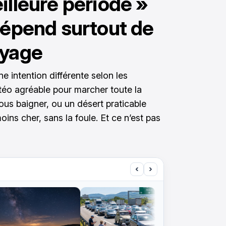
illeure période »
dépend surtout de
oyage
ne intention différente selon les
éo agréable pour marcher toute la
us baigner, ou un désert praticable
ins cher, sans la foule. Et ce n’est pas
‹
›