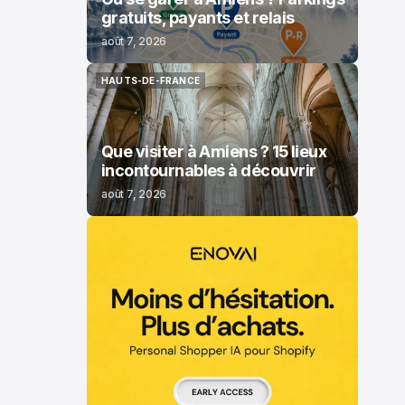
gratuits, payants et relais
août 7, 2026
HAUTS-DE-FRANCE
HAUTS-DE-FRANCE
Que visiter à Amiens ? 15 lieux
incontournables à découvrir
août 7, 2026