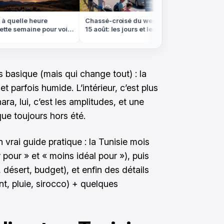
 quelle heure
Chassé-croisé du week-end du
On croir
te semaine pour voir
15 août: les jours et les axes à
cette pl
les filantes
éviter absolument
qu'à pie
s basique (mais qui change tout) : la
t parfois humide. L’intérieur, c’est plus
ara, lui, c’est les amplitudes, et une
sque toujours hors été.
 vrai guide pratique : la Tunisie mois
 pour » et « moins idéal pour »), puis
, désert, budget), et enfin des détails
t, pluie, sirocco) + quelques