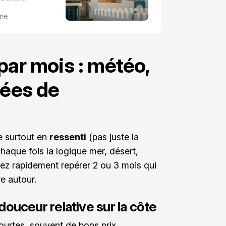
nes qui
me
te là,
ge.
par mois : météo,
dées de
le surtout en
ressenti
(pas juste la
chaque fois la logique mer, désert,
siez rapidement repérer 2 ou 3 mois qui
re autour.
t douceur relative sur la côte
ourtes, souvent de bons prix.