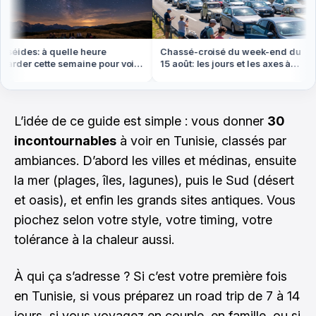
séides: à quelle heure
Chassé-croisé du week-end du
arder cette semaine pour voir
15 août: les jours et les axes à
lus d'étoiles filantes
éviter absolument
L’idée de ce guide est simple : vous donner
30
incontournables
à voir en Tunisie, classés par
ambiances. D’abord les villes et médinas, ensuite
la mer (plages, îles, lagunes), puis le Sud (désert
et oasis), et enfin les grands sites antiques. Vous
piochez selon votre style, votre timing, votre
tolérance à la chaleur aussi.
À qui ça s’adresse ? Si c’est votre première fois
en Tunisie, si vous préparez un road trip de 7 à 14
jours, si vous voyagez en couple, en famille, ou si