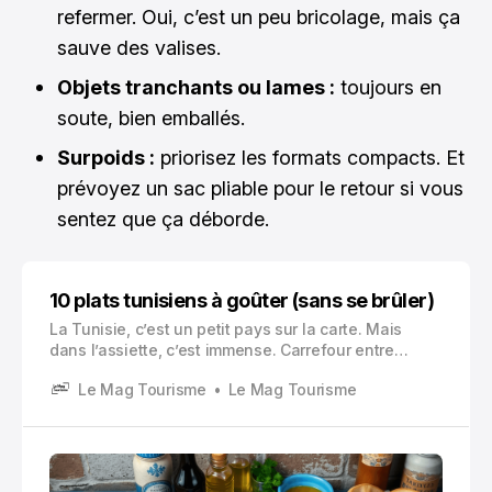
refermer. Oui, c’est un peu bricolage, mais ça
sauve des valises.
Objets tranchants ou lames :
toujours en
soute, bien emballés.
Surpoids :
priorisez les formats compacts. Et
prévoyez un sac pliable pour le retour si vous
sentez que ça déborde.
10 plats tunisiens à goûter (sans se brûler)
La Tunisie, c’est un petit pays sur la carte. Mais
dans l’assiette, c’est immense. Carrefour entre
Méditerranée et Maghreb, avec des couches
Le Mag Tourisme
Le Mag Tourisme
d’influences qui se superposent au fil des siècles,
amazighes, arabes, ottomanes, italiennes…