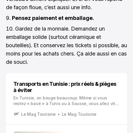
de façon floue, c’est aussi une info.
Pensez paiement et emballage.
Gardez de la monnaie. Demandez un
emballage solide (surtout céramique et
bouteilles). Et conservez les tickets si possible, au
moins pour les achats chers. Ça aide aussi en cas
de souci.
Transports en Tunisie : prix réels & pièges
à éviter
En Tunisie, on bouge beaucoup. Même si vous
restez « basé » à Tunis ou à Sousse, vous allez vite
avoir envie de faire des allers retours. Une médina le
Le Mag Tourisme
Le Mag Tourisme
matin, une plage l’après midi, un site archéologique
le lendemain.