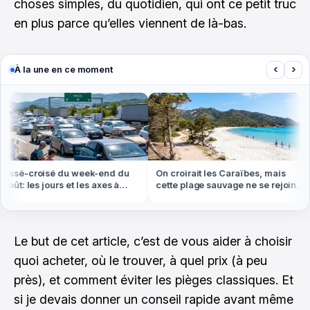
choses simples, du quotidien, qui ont ce petit truc
en plus parce qu’elles viennent de là-bas.
‹
›
À la une en ce moment
ssé-croisé du week-end du
On croirait les Caraïbes, mais
oût: les jours et les axes à
cette plage sauvage ne se rejoint
er absolument
qu'à pied ou en bateau
Le but de cet article, c’est de vous aider à choisir
quoi acheter, où le trouver, à quel prix (à peu
près), et comment éviter les pièges classiques. Et
si je devais donner un conseil rapide avant même