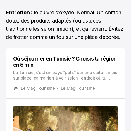
Entretien :
le cuivre s’oxyde. Normal. Un chiffon
doux, des produits adaptés (ou astuces
traditionnelles selon finition), et ça revient. Évitez
de frotter comme un fou sur une pièce décorée.
Où séjourner en Tunisie ? Choisis ta région
en 5 min
La Tunisie, c’est un pays “petit” sur une carte… mais
sur place, ça n’a rien à voir selon l’endroit où tu
poses tes valises. Une semaine à Djerba peut
Le Mag Tourisme
Le Mag Tourisme
ressembler à une parenthèse douce, très simple.