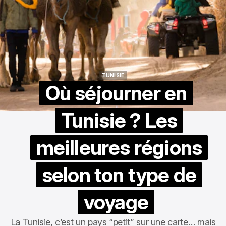
TUNISIE
TUNISIE
Où séjourner en
Tunisie ? Les
meilleures régions
selon ton type de
voyage
La Tunisie, c’est un pays “petit” sur une carte… mais