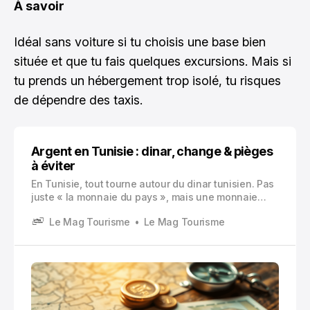
À savoir
Idéal sans voiture si tu choisis une base bien
située et que tu fais quelques excursions. Mais si
tu prends un hébergement trop isolé, tu risques
de dépendre des taxis.
Argent en Tunisie : dinar, change & pièges
à éviter
En Tunisie, tout tourne autour du dinar tunisien. Pas
juste « la monnaie du pays », mais une monnaie
avec des règles de change assez cadrées. Et ça
Le Mag Tourisme
Le Mag Tourisme
change vraiment la façon dont on gère son argent
en voyage.