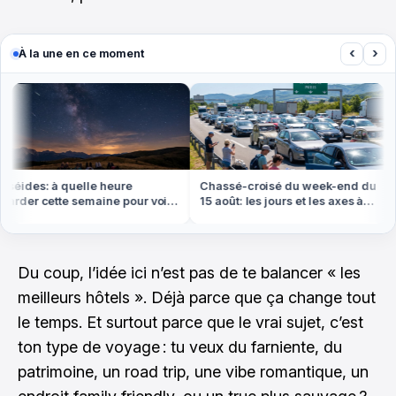
‹
›
À la une en ce moment
éides: à quelle heure
Chassé-croisé du week-end du
rder cette semaine pour voir
15 août: les jours et les axes à
lus d'étoiles filantes
éviter absolument
Du coup, l’idée ici n’est pas de te balancer « les
meilleurs hôtels ». Déjà parce que ça change tout
le temps. Et surtout parce que le vrai sujet, c’est
ton type de voyage : tu veux du farniente, du
patrimoine, un road trip, une vibe romantique, un