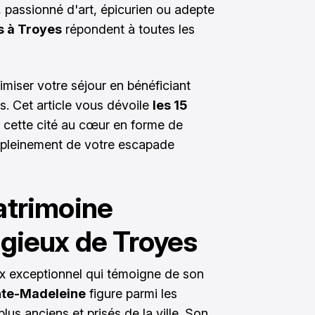
 passionné d'art, épicurien ou adepte
és à Troyes
répondent à toutes les
miser votre séjour en bénéficiant
rs. Cet article vous dévoile
les 15
 cette cité au cœur en forme de
 pleinement de votre escapade
patrimoine
ligieux de Troyes
eux exceptionnel qui témoigne de son
nte-Madeleine
figure parmi les
us anciens et prisés de la ville. Son