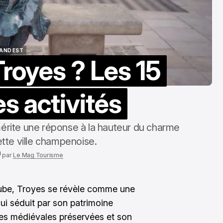
pour une évalu
précise
oct. 31, 2025
AND EST
Troyes ? Les 15
AND EST
s activités
mérite une réponse à la hauteur du charme
tte ville champenoise.
par
Le Mag Tourisme
ube, Troyes se révèle comme une
qui séduit par son patrimoine
lles médiévales préservées et son