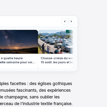
‹
›
 quelle heure
Chassé-croisé du week-end du
On croir
te semaine pour voir
15 août: les jours et les axes à
cette pl
les filantes
éviter absolument
qu'à pie
iples facettes : des églises gothiques
 musées fascinants, des expériences
de champagne, sans oublier les
ceau de l'industrie textile française.