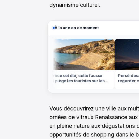
dynamisme culturel.
À la une en ce moment
s ce week-end: où
En Grèce cet été, cette fausse
Perséides: à
gratuitement
appli piège les touristes sur les
regarder cet
e
plages
le plus d'étoi
Vous découvrirez une ville aux mult
ornées de vitraux Renaissance aux
en pleine nature aux dégustations 
opportunités de shopping dans le ber