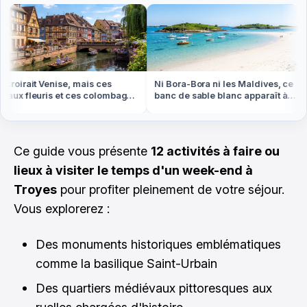
roirait Venise, mais ces
Ni Bora-Bora ni les Maldives, ce
ux fleuris et ces colombages
banc de sable blanc apparaît à
 en Alsace
marée basse en Bretagne
Ce guide vous présente
12 activités à faire ou
lieux à visiter le temps d'un week-end à
Troyes
pour profiter pleinement de votre séjour.
Vous explorerez :
Des monuments historiques emblématiques
comme la basilique Saint-Urbain
Des quartiers médiévaux pittoresques aux