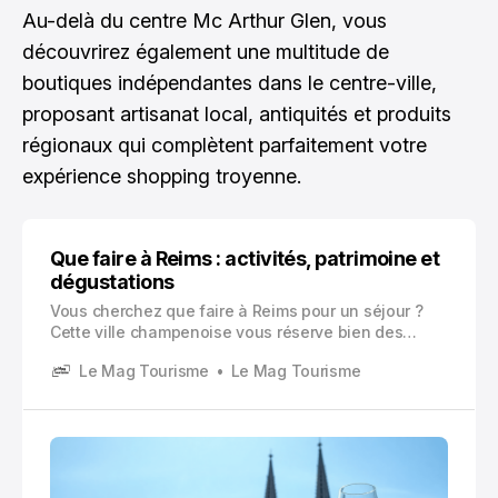
Au-delà du centre Mc Arthur Glen, vous
découvrirez également une multitude de
boutiques indépendantes dans le centre-ville,
proposant artisanat local, antiquités et produits
régionaux qui complètent parfaitement votre
expérience shopping troyenne.
Que faire à Reims : activités, patrimoine et
dégustations
Vous cherchez que faire à Reims pour un séjour ?
Cette ville champenoise vous réserve bien des
surprises. Située au cœur de la région Grand Est,
Le Mag Tourisme
Le Mag Tourisme
Reims s’impose comme l’une des destinations
touristiques les plus prisées de France, attirant
chaque année des millions de visiteurs venus du
monde entier.