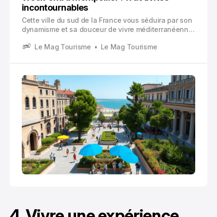
incontournables
Cette ville du sud de la France vous séduira par son
dynamisme et sa douceur de vivre méditerranéenne.
Montpellier se distingue par son mélange
Le Mag Tourisme
Le Mag Tourisme
harmonieux entre architecture moderne signée par
des architectes internationaux de renom et un
patrimoine historique préservé qui remonte au
Moyen Âge.
4. Vivre une expérience