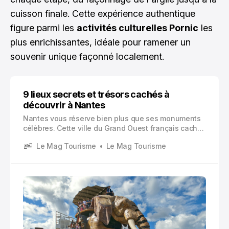
cuisson finale. Cette expérience authentique
figure parmi les
activités culturelles Pornic
les
plus enrichissantes, idéale pour ramener un
souvenir unique façonné localement.
9 lieux secrets et trésors cachés à
découvrir à Nantes
Nantes vous réserve bien plus que ses monuments
célèbres. Cette ville du Grand Ouest français cache
dans ses ruelles et ses quartiers des trésors
Le Mag Tourisme
Le Mag Tourisme
insoupçonnés qui méritent votre attention. Vous
cherchez à sortir des sentiers battus lors de votre
prochaine visite ? Vous êtes au bon endroit.