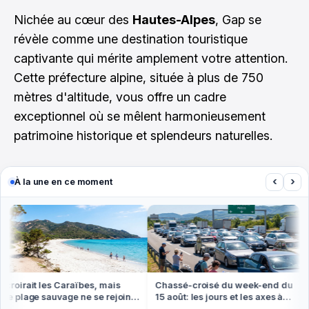
Nichée au cœur des
Hautes-Alpes
, Gap se
révèle comme une destination touristique
captivante qui mérite amplement votre attention.
Cette préfecture alpine, située à plus de 750
mètres d'altitude, vous offre un cadre
exceptionnel où se mêlent harmonieusement
patrimoine historique et splendeurs naturelles.
‹
›
À la une en ce moment
roirait les Caraïbes, mais
Chassé-croisé du week-end du
e plage sauvage ne se rejoint
15 août: les jours et les axes à
 pied ou en bateau
éviter absolument