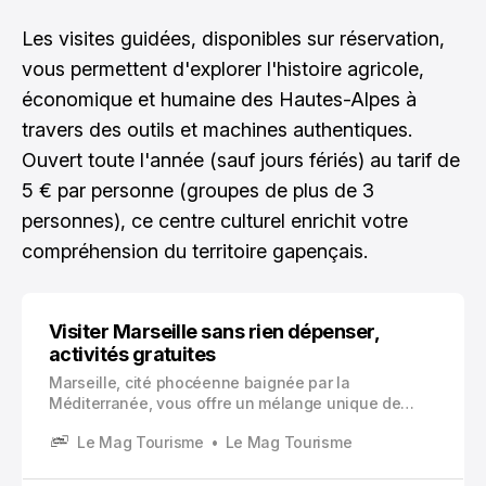
Les visites guidées, disponibles sur réservation,
vous permettent d'explorer l'histoire agricole,
économique et humaine des Hautes-Alpes à
travers des outils et machines authentiques.
Ouvert toute l'année (sauf jours fériés) au tarif de
5 € par personne (groupes de plus de 3
personnes), ce centre culturel enrichit votre
compréhension du territoire gapençais.
Visiter Marseille sans rien dépenser,
activités gratuites
Marseille, cité phocéenne baignée par la
Méditerranée, vous offre un mélange unique de
patrimoine culturel et de beautés naturelles. Entre
Le Mag Tourisme
Le Mag Tourisme
son port historique, ses musées fascinants et ses
paysages côtiers à couper le souffle, la ville séduit
les voyageurs en quête d’authenticité.