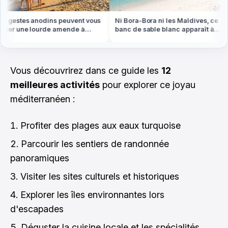
gestes anodins peuvent vous
Ni Bora-Bora ni les Maldives, ce
er une lourde amende à
banc de sable blanc apparaît à
anger cet été
marée basse en Bretagne
Vous découvrirez dans ce guide les
12
meilleures activités
pour explorer ce joyau
méditerranéen :
Profiter des plages aux eaux turquoise
Parcourir les sentiers de randonnée
panoramiques
Visiter les sites culturels et historiques
Explorer les îles environnantes lors
d'escapades
Déguster la cuisine locale et les spécialités