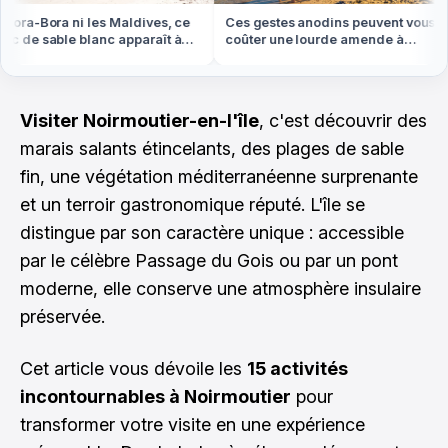
ora-Bora ni les Maldives, ce
Ces gestes anodins peuvent vous
 de sable blanc apparaît à
coûter une lourde amende à
ée basse en Bretagne
l'étranger cet été
Visiter Noirmoutier-en-l'île
, c'est découvrir des
marais salants étincelants, des plages de sable
fin, une végétation méditerranéenne surprenante
et un terroir gastronomique réputé. L'île se
distingue par son caractère unique : accessible
par le célèbre Passage du Gois ou par un pont
moderne, elle conserve une atmosphère insulaire
préservée.
Cet article vous dévoile les
15 activités
incontournables à Noirmoutier
pour
transformer votre visite en une expérience