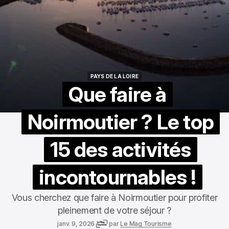
PAYS DE LA LOIRE
PAYS DE LA LOIRE
Que faire à
Noirmoutier ? Le top
15 des activités
incontournables !
Vous cherchez que faire à Noirmoutier pour profiter
pleinement de votre séjour ?
janv. 9, 2026
par
Le Mag Tourisme