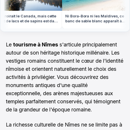
roirait le Canada, mais cette
Ni Bora-Bora ni les Maldives, ce
t de lacs et de sapins est dans
banc de sable blanc apparaît à
Vosges
marée basse en Bretagne
Le
tourisme à Nîmes
s'articule principalement
autour de son héritage historique millénaire. Les
vestiges romains constituent le cœur de l'identité
nîmoise et orientent naturellement le choix des
activités à privilégier. Vous découvrirez des
monuments antiques d'une qualité
exceptionnelle, des arènes majestueuses aux
temples parfaitement conservés, qui témoignent
de la grandeur de l'époque romaine.
La richesse culturelle de Nîmes ne se limite pas à