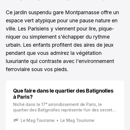
Ce jardin suspendu gare Montparnasse offre un
espace vert atypique pour une pause nature en
ville. Les Parisiens y viennent pour lire, pique-
niquer ou simplement s'échapper du rythme
urbain. Les enfants profitent des aires de jeux
pendant que vous admirez la végétation
luxuriante qui contraste avec l'environnement
ferroviaire sous vos pieds.
Que faire dans le quartier des Batignolles
à Paris ?
Niché dans le 17ᵉ arrondissement de Paris, le
quartier des Batignolles représente l’un des secrets
les mieux gardés de la capitale. Vous découvrirez ici
Le Mag Tourisme
Le Mag Tourisme
une atmosphère village authentique, loin de
l’agitation touristique des grands boulevards