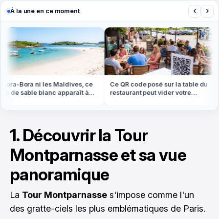
‹
›
À la une en ce moment
ora-Bora ni les Maldives, ce
Ce QR code posé sur la table du
 de sable blanc apparaît à
restaurant peut vider votre
e basse en Bretagne
compte cet été
1. Découvrir la Tour
Montparnasse et sa vue
panoramique
La
Tour Montparnasse
s'impose comme l'un
des gratte-ciels les plus emblématiques de Paris.