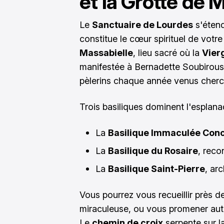
et la Grotte de 
Le
Sanctuaire de Lourdes
s'étend
constitue le cœur spirituel de votre
Massabielle
, lieu sacré où la
Vier
manifestée à Bernadette Soubirous e
pèlerins chaque année venus cherche
Trois basiliques dominent l'esplana
La
Basilique Immaculée Con
La
Basilique du Rosaire
, reco
La
Basilique Saint-Pierre
, ar
Vous pourrez vous recueillir près d
miraculeuse, ou vous promener aut
Le
chemin de croix
serpente sur la