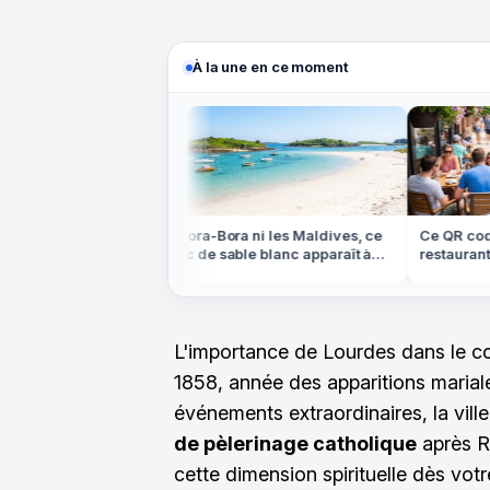
À la une en ce moment
ans les Highlands
Ni Bora-Bora ni les Maldives, ce
Ce QR code p
e plateau
banc de sable blanc apparaît à
restaurant p
lein centre de la
marée basse en Bretagne
compte cet 
L'importance de Lourdes dans le co
1858, année des apparitions marial
événements extraordinaires, la vill
de pèlerinage catholique
après R
cette dimension spirituelle dès vot