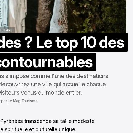
pour une évalu
précise
oct. 31, 2025
CITANIE
des ? Le top 10 des
CITANIE
ncontournables
s s'impose comme l'une des destinations
découvrirez une ville qui accueille chaque
visiteurs venus du monde entier.
par
Le Mag Tourisme
Pyrénées transcende sa taille modeste
spirituelle et culturelle unique.