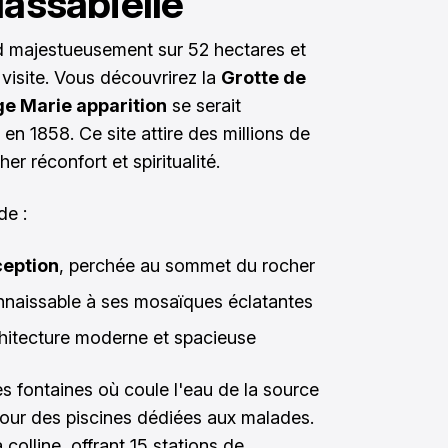
Massabielle
 majestueusement sur 52 hectares et
 visite. Vous découvrirez la
Grotte de
ge Marie apparition
se serait
n 1858. Ce site attire des millions de
r réconfort et spiritualité.
de :
ception
, perchée au sommet du rocher
nnaissable à ses mosaïques éclatantes
chitecture moderne et spacieuse
es fontaines où coule l'eau de la source
our des piscines dédiées aux malades.
 colline, offrant 15 stations de