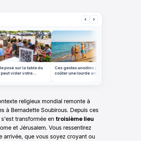
‹
›
osé sur la table du
Ces gestes anodins peuvent vous
On croir
eut vider votre
coûter une lourde amende à
forêt de
été
l'étranger cet été
les Vos
ntexte religieux mondial remonte à
es à Bernadette Soubirous. Depuis ces
e s'est transformée en
troisième lieu
ome et Jérusalem. Vous ressentirez
re arrivée, que vous soyez croyant ou