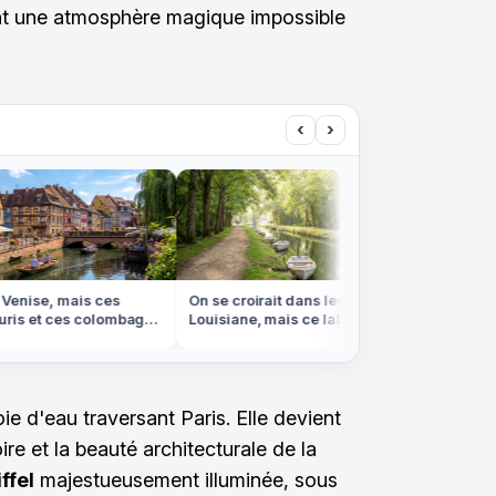
éant une atmosphère magique impossible
‹
›
Venise, mais ces
On se croirait dans les bayous de
On se cr
is et ces colombages
Louisiane, mais ce labyrinthe
écossais
ce
d'eau est en Vendée
brumeux 
France
ie d'eau traversant Paris. Elle devient
oire et la beauté architecturale de la
ffel
majestueusement illuminée, sous