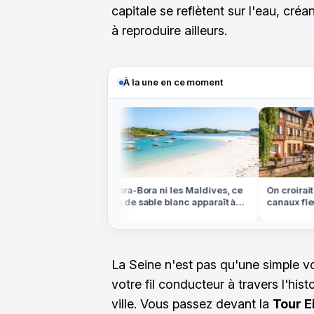
capitale se reflètent sur l'eau, cr
à reproduire ailleurs.
À la une en ce moment
eychelles, mais
Ni Bora-Bora ni les Maldives, ce
On croirait 
rme de coquillage
banc de sable blanc apparaît à
canaux fleur
marée basse en Bretagne
sont en Alsa
La Seine n'est pas qu'une simple vo
votre fil conducteur à travers l'hist
ville. Vous passez devant la
Tour Ei