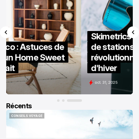
Skimetrics : Le comparateur
de stations de ski qui va
révolutionner vos vacances
d'hiver
oct. 31, 2025
Récents
CONSEILS VOYAGE
CONSEILS VOYAGE