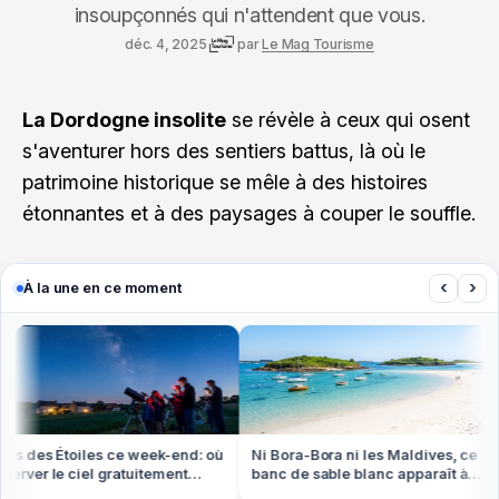
insoupçonnés qui n'attendent que vous.
déc. 4, 2025
par
Le Mag Tourisme
La Dordogne insolite
se révèle à ceux qui osent
s'aventurer hors des sentiers battus, là où le
patrimoine historique se mêle à des histoires
étonnantes et à des paysages à couper le souffle.
‹
›
À la une en ce moment
s des Étoiles ce week-end: où
Ni Bora-Bora ni les Maldives, ce
rver le ciel gratuitement
banc de sable blanc apparaît à
out en France
marée basse en Bretagne