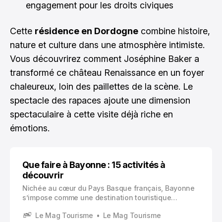
engagement pour les droits civiques
Cette
résidence en Dordogne
combine histoire,
nature et culture dans une atmosphère intimiste.
Vous découvrirez comment Joséphine Baker a
transformé ce château Renaissance en un foyer
chaleureux, loin des paillettes de la scène. Le
spectacle des rapaces ajoute une dimension
spectaculaire à cette visite déjà riche en
émotions.
Que faire à Bayonne : 15 activités à
découvrir
Nichée au cœur du Pays Basque français, Bayonne
s’impose comme une destination touristique
incontournable pour quiconque souhaite découvrir
Le Mag Tourisme
Le Mag Tourisme
l’authenticité du Sud-Ouest.