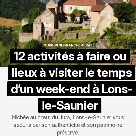
BOURGOGNE-FRANCHE-COMTÉ
BOURGOGNE-FRANCHE-COMTÉ
12 activités à faire ou
lieux à visiter le temps
d’un week-end à Lons-
le-Saunier
Nichée au cœur du Jura, Lons-le-Saunier vous
séduira par son authenticité et son patrimoine
préservé.