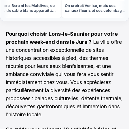
ora-Bora ni les Maldives, ce
On croirait Venise, mais ces
 de sable blanc apparaît à
canaux fleuris et ces colombages
e basse en Bretagne
sont en Alsace
Pourquoi choisir Lons-le-Saunier pour votre
prochain week-end dans le Jura ?
La ville offre
une concentration exceptionnelle de sites
historiques accessibles à pied, des thermes
réputés pour leurs eaux bienfaisantes, et une
ambiance conviviale qui vous fera vous sentir
immédiatement chez vous. Vous apprécierez
particulièrement la diversité des expériences
proposées : balades culturelles, détente thermale,
découvertes gastronomiques et immersion dans
l'histoire locale.