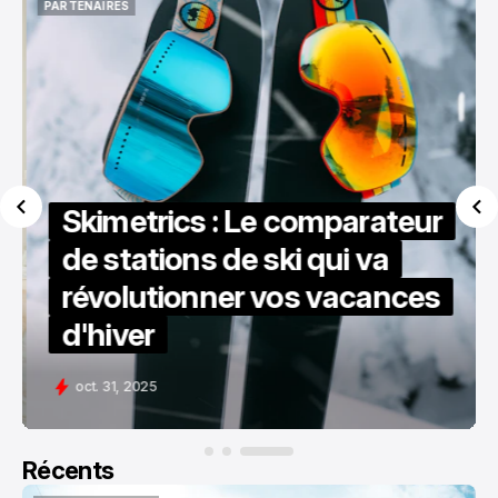
PARTENAIRES
PARTENAIRES
Skimetrics : Le comparateur
de stations de ski qui va
révolutionner vos vacances
d'hiver
oct. 31, 2025
Récents